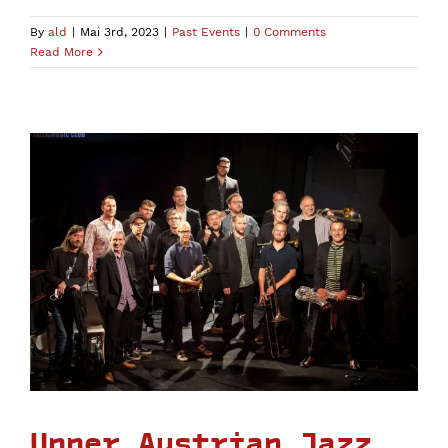
By
ald
|
Mai 3rd, 2023
|
Past Events
|
0 Comments
Read More
Upper Austrian Jazz