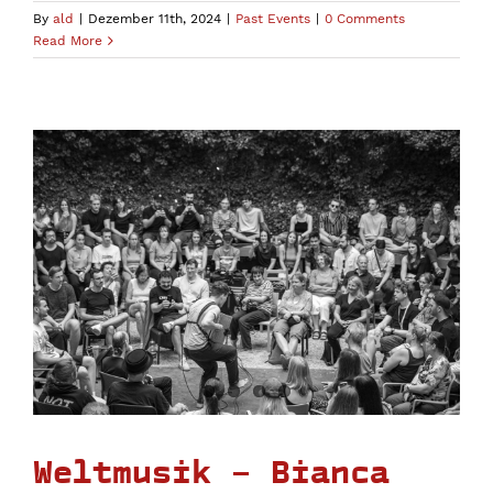
By
ald
|
Dezember 11th, 2024
|
Past Events
|
0 Comments
Read More
Weltmusik – Bianca