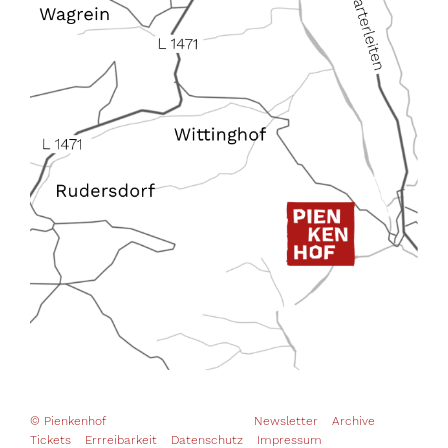
© Pienkenhof
Newsletter
Archive
Tickets
Errreibarkeit
Datenschutz
Impressum