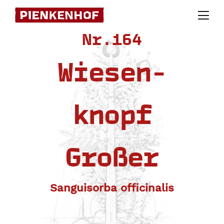
Skip
to
Nr.164
content
Wiesen-
knopf
Großer
Sanguisorba officinalis