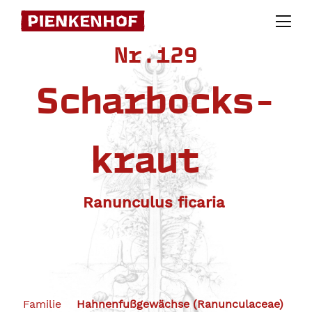
Skip
to
Nr.129
content
Scharbocks-
kraut
Ranunculus ficaria
Familie
Hahnenfußgewächse (Ranunculaceae)