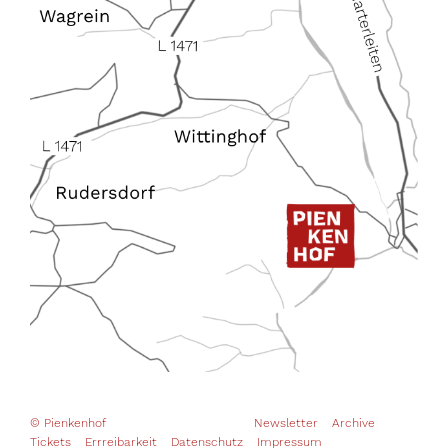
© Pienkenhof
Newsletter
Archive
Tickets
Errreibarkeit
Datenschutz
Impressum