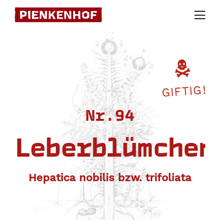
Skip
to
content
Nr.94
Leberblümchen
Hepatica nobilis bzw. trifoliata