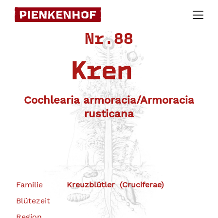
Skip
to
Nr.88
content
Kren
Cochlearia armoracia/Armoracia
rusticana
Familie
Kreuzblütler (Cruciferae)
Blütezeit
Region