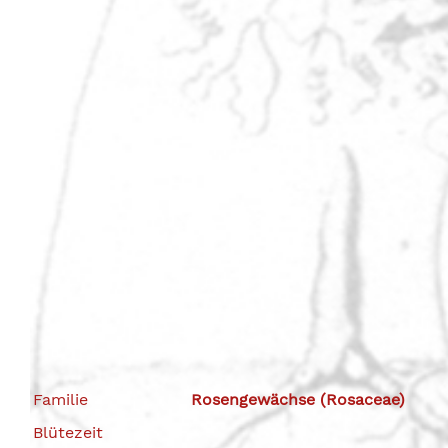
Familie
Rosengewächse (Rosaceae)
Blütezeit