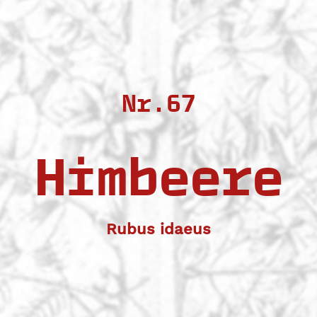
Nr.67
Himbeere
Rubus idaeus