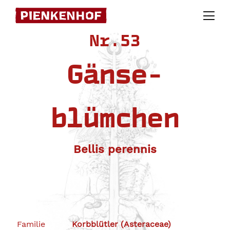
Skip
to
Nr.53
content
Gänse-
blümchen
Bellis perennis
Familie
Korbblütler (Asteraceae)