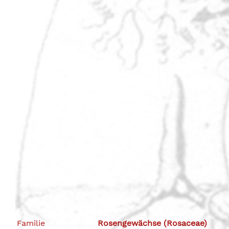
Familie
Rosengewächse (Rosaceae)