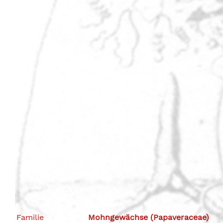
Familie
Mohngewächse (Papaveraceae)