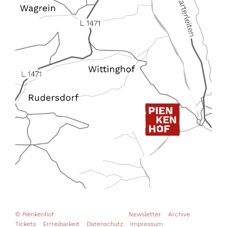
© Pienkenhof
Newsletter
Archive
Tickets
Errreibarkeit
Datenschutz
Impressum