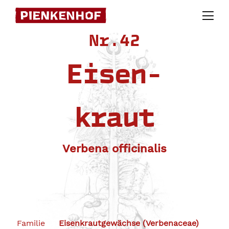
Skip
to
Nr.42
content
Eisen-
kraut
Verbena officinalis
Familie
Eisenkrautgewächse (Verbenaceae)