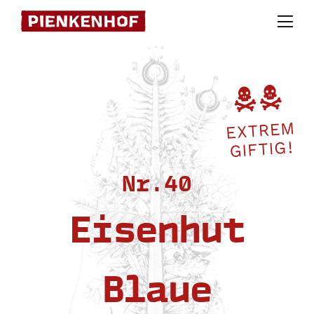
Skip
to
content
Nr.40
Eisenhut
Blaue