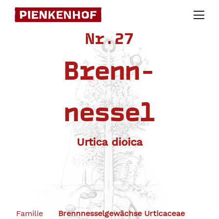
Skip
to
Nr.27
content
Brenn-
nessel
Urtica dioica
Familie
Brennnesselgewächse Urticaceae